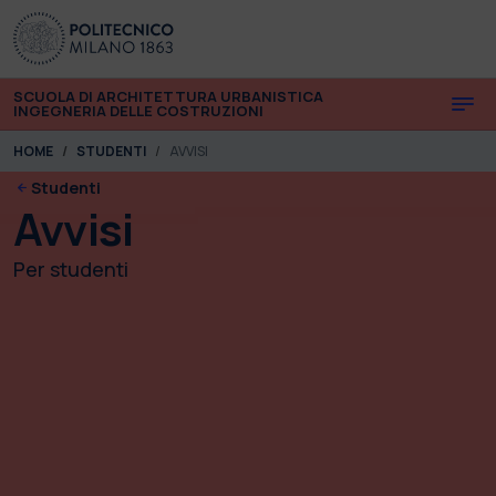
Skip to main content
Skip to page footer
SCUOLA DI ARCHITETTURA URBANISTICA
INGEGNERIA DELLE COSTRUZIONI
You are here:
HOME
STUDENTI
AVVISI
Studenti
Avvisi
Per studenti