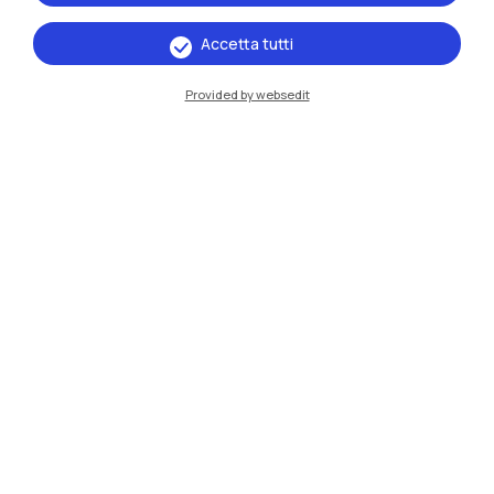
Tutti gli Studenti
Accetta tutti
Provided by websedit
12 gennaio 2026
Tirocini - nuova procedura
Leggi
Bando mobilità