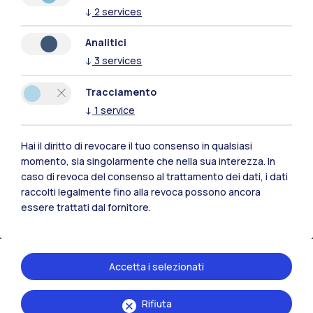
↓
2
services
Analitici
↓
3
services
Tracciamento
↓
1
service
26 febbraio 2026
Hai il diritto di revocare il tuo consenso in qualsiasi
Sospensione della attività didattiche
momento, sia singolarmente che nella sua interezza. In
durante le sessioni di Laurea e Laurea
caso di revoca del consenso al trattamento dei dati, i dati
Magistrale
raccolti legalmente fino alla revoca possono ancora
essere trattati dal fornitore.
Nel Campus Leonardo nei giorni degli esami di
Laurea la didattica è sospesa alla mattina per tutti i
corsi di Laurea Triennale e di Laurea Magistrale.…
Leggi
Accetta i selezionati
Rifiuta