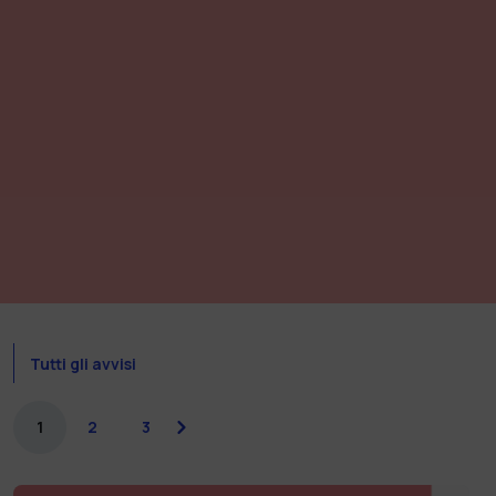
Tutti gli avvisi
1
2
3
next