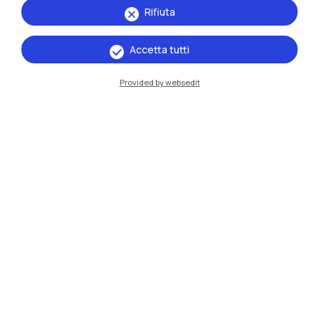
Rifiuta
Accetta tutti
Provided by websedit
06 luglio 2026
Presentazione LABORATORI a.a. 2026 - 2027
Leggi