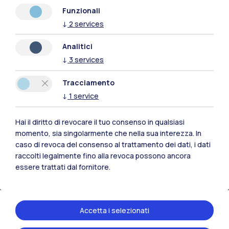
Leggi
Funzionali
↓
2
services
Analitici
↓
3
services
Tracciamento
↓
1
service
Hai il diritto di revocare il tuo consenso in qualsiasi
momento, sia singolarmente che nella sua interezza. In
caso di revoca del consenso al trattamento dei dati, i dati
raccolti legalmente fino alla revoca possono ancora
13 luglio 2026
essere trattati dal fornitore.
MIAW2.0
Presentazione
Accetta i selezionati
Leggi