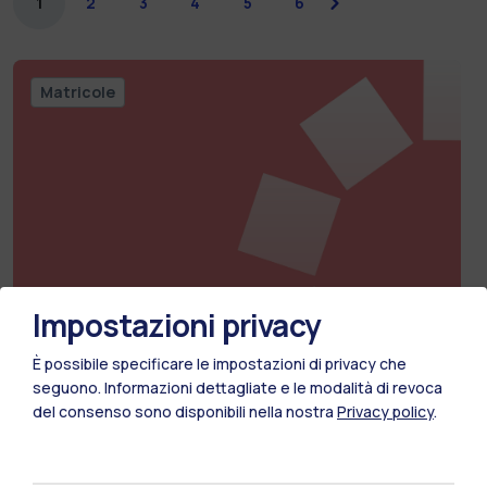
1
2
3
4
5
6
next
Matricole
Impostazioni privacy
03 agosto 2026
È possibile specificare le impostazioni di privacy che
Welcome Day AUIC
seguono.
Informazioni dettagliate e le modalità di revoca
del consenso sono disponibili nella nostra
Privacy policy
.
Cara Matricola, Benvenuta al Politecnico di Milano!
Come rappresentanti delle studentesse e degli studenti
della Scuola di Architettura Urbanistica…