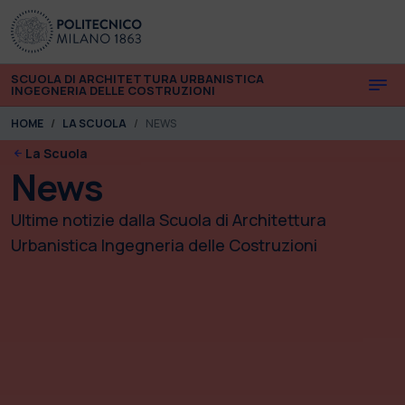
Skip to main content
Skip to page footer
SCUOLA DI ARCHITETTURA URBANISTICA
INGEGNERIA DELLE COSTRUZIONI
You are here:
HOME
LA SCUOLA
NEWS
La Scuola
News
Ultime notizie dalla Scuola di Architettura
Urbanistica Ingegneria delle Costruzioni