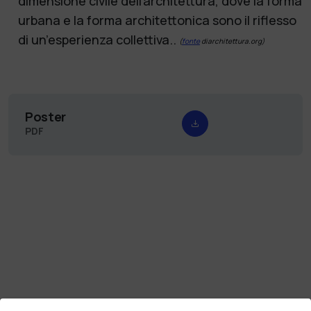
dimensione civile dell’architettura, dove la forma
urbana e la forma architettonica sono il riflesso
di un’esperienza collettiva..
(
fonte
diarchitettura.org)
Poster
PDF