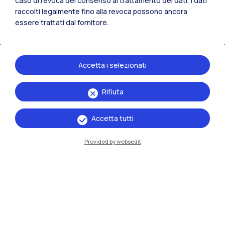
caso di revoca del consenso al trattamento dei dati, i dati
raccolti legalmente fino alla revoca possono ancora
Naviga il sito
essere trattati dal fornitore.
Risorse
Accetta i selezionati
Contattaci
Rifiuta
Accetta tutti
Provided by websedit