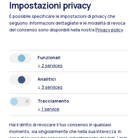
Impostazioni privacy
È possibile specificare le impostazioni di privacy che
seguono.
Informazioni dettagliate e le modalità di revoca
del consenso sono disponibili nella nostra
Privacy policy
.
Funzionali
↓
2
services
IT
EN
Le sedi della scuola
Analitici
↓
3
services
Milano Leonardo
Tracciamento
Lecco
↓
1
service
Mantova
Hai il diritto di revocare il tuo consenso in qualsiasi
Piacenza
momento, sia singolarmente che nella sua interezza. In