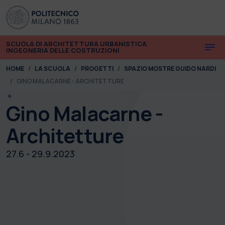
Skip to main content
Skip to page footer
SCUOLA DI ARCHITETTURA URBANISTICA
INGEGNERIA DELLE COSTRUZIONI
You are here:
HOME
LA SCUOLA
PROGETTI
SPAZIO MOSTRE GUIDO NARDI
GINO MALACARNE - ARCHITETTURE
Gino Malacarne -
Architetture
27.6 - 29.9.2023