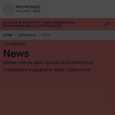
Skip to main content
Skip to page footer
SCUOLA DI ARCHITETTURA URBANISTICA
INGEGNERIA DELLE COSTRUZIONI
You are here:
HOME
LA SCUOLA
NEWS
La Scuola
News
Ultime notizie dalla Scuola di Architettura
Urbanistica Ingegneria delle Costruzioni