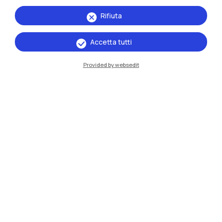
studenti iscritti al Politecnico di Milano ai
Rifiuta
corsi di Laurea e di Laurea Magistrale, ed ai
Corsi Singoli
Accetta tutti
Leggi
Provided by websedit
Studenti in corso