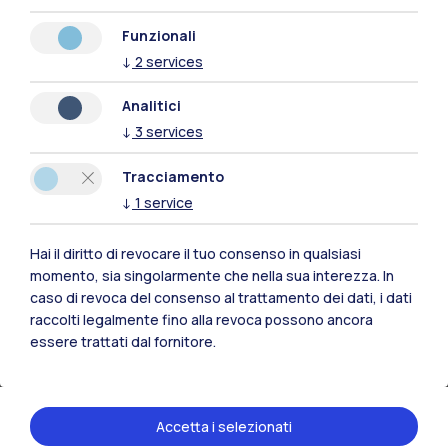
Funzionali
03 giugno 2024
↓
2
services
Tasse, borse e agevolazioni economiche
Analitici
↓
3
services
Leggi
Tracciamento
↓
1
service
Studenti in corso
Hai il diritto di revocare il tuo consenso in qualsiasi
momento, sia singolarmente che nella sua interezza. In
caso di revoca del consenso al trattamento dei dati, i dati
raccolti legalmente fino alla revoca possono ancora
essere trattati dal fornitore.
24 maggio 2024
Accetta i selezionati
Informazioni, regolamenti e link utili per gli