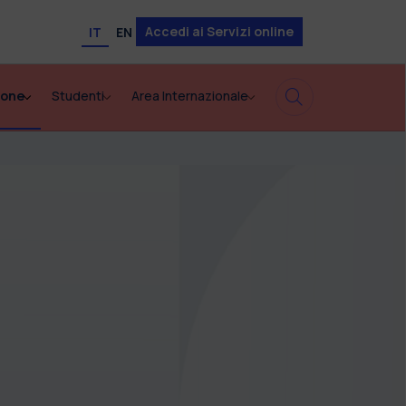
Accedi ai Servizi online
IT
EN
ione
Studenti
Area Internazionale