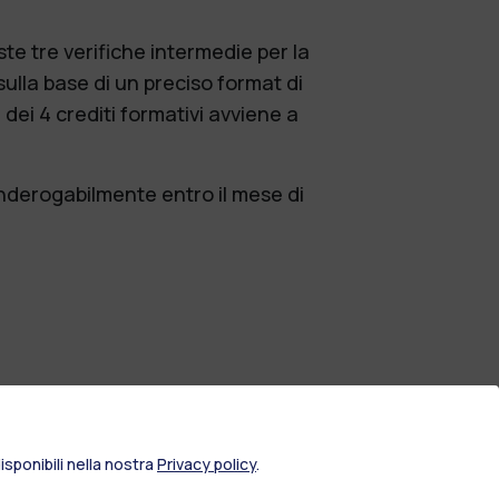
ste tre verifiche intermedie per la
 sulla base di un preciso format di
 dei 4 crediti formativi avviene a
 inderogabilmente entro il mese di
sponibili nella nostra
Privacy policy
.
IT
EN