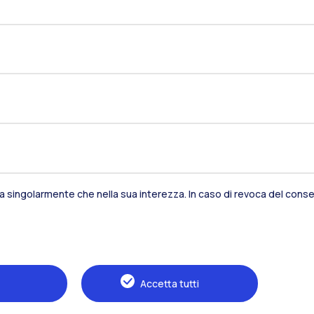
Naviga il sito
La Scuola
Formazione
Studenti
Area Internazionale
sia singolarmente che nella sua interezza. In caso di revoca del consen
Accetta tutti