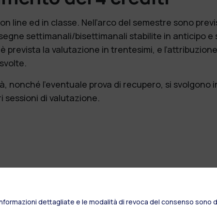
on line ed in classe. Nell’arco del semestre sono previ
nsegne settimanali/bisettimanali stabilite in anticipo e
 prevista la valutazione in trentesimi, e l’attribuzione
 svolte.
ità, nonché l’eventuale prova di recupero, si svolgono
 sessioni di valutazione.
Informazioni dettagliate e le modalità di revoca del consenso sono di