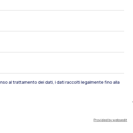
Risorse
Webeep
Scadenze
Appelli esami
Cerca aule
Cerca docenti
so al trattamento dei dati, i dati raccolti legalmente fino alla
Orario lezioni
Contattaci
Provided by websedit
Contatti per Docenti ed esterni
Contatti per Studenti