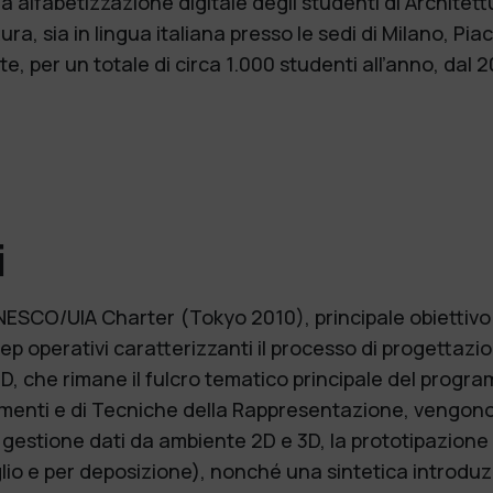
rima alfabetizzazione digitale degli studenti di Archit
ura, sia in lingua italiana presso le sedi di Milano, Pi
ate, per un totale di circa 1.000 studenti all’anno, d
i
UNESCO/UIA Charter (Tokyo 2010), principale obiettiv
 step operativi caratterizzanti il processo di progettazi
D, che rimane il fulcro tematico principale del progra
menti e di Tecniche della Rappresentazione, vengono qu
 e gestione dati da ambiente 2D e 3D, la prototipazione
lio e per deposizione), nonché una sintetica introduz