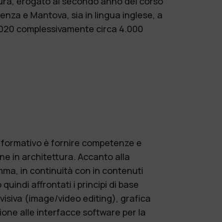
ettura, erogato al secondo anno del corso
acenza e Mantova, sia in lingua inglese, a
al 2020 complessivamente circa 4.000
o formativo è fornire competenze e
one in architettura. Accanto alla
mma, in continuità con in contenuti
indi affrontati i principi di base
 visiva (image/video editing), grafica
ione alle interfacce software per la