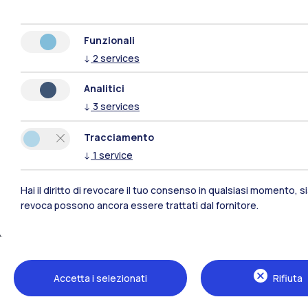
Funzionali
↓
2
services
Le sedi della scuola
Analitici
Milano Leonardo
↓
3
services
Lecco
Tracciamento
Mantova
↓
1
service
Piacenza
Hai il diritto di revocare il tuo consenso in qualsiasi momento, 
revoca possono ancora essere trattati dal fornitore.
Accetta i selezionati
Rifiuta