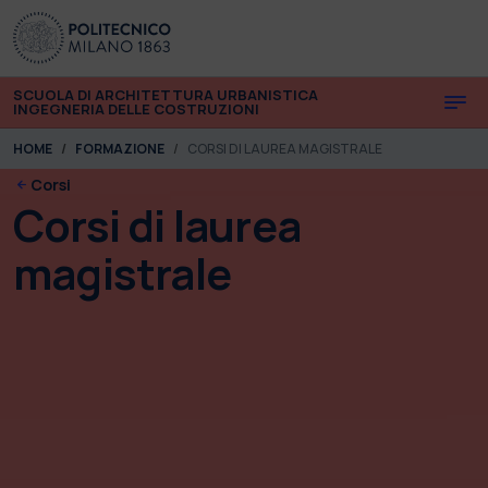
Skip to main content
Skip to page footer
SCUOLA DI ARCHITETTURA URBANISTICA
INGEGNERIA DELLE COSTRUZIONI
You are here:
HOME
FORMAZIONE
CORSI DI LAUREA MAGISTRALE
Corsi
Corsi di laurea
magistrale