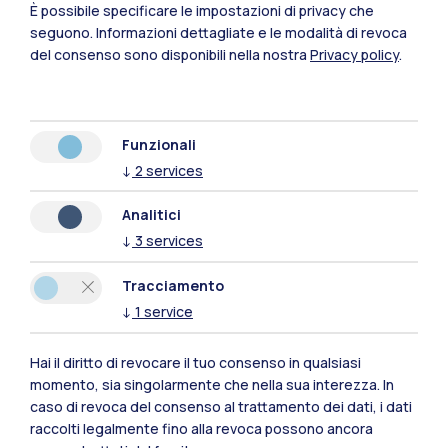
È possibile specificare le impostazioni di privacy che
finché questo rimarrà attivo.
seguono.
Informazioni dettagliate e le modalità di revoca
del consenso sono disponibili nella nostra
Privacy policy
.
Ordinamento 96/23
Funzionali
Campus
↓
2
services
Analitici
↓
3
services
Anno
Tracciamento
↓
1
service
Architectural Design and History - ord. 96/23
Hai il diritto di revocare il tuo consenso in qualsiasi
momento, sia singolarmente che nella sua interezza. In
Mantova
ENG
caso di revoca del consenso al trattamento dei dati, i dati
raccolti legalmente fino alla revoca possono ancora